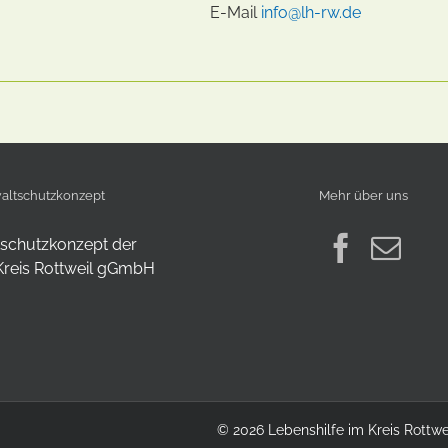
E-Mail
info@lh-rw.de
lt­schutz­konzept
Mehr über uns
©
2026 Lebenshilfe im Kreis Rott