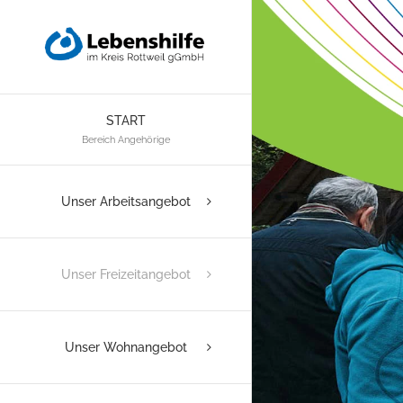
Zum
Inhalt
springen
START
Bereich Angehörige
Unser Arbeitsangebot
Unser Freizeitangebot
Unser Wohnangebot