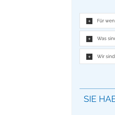
Für wen
Was sind
Wir sin
SIE H