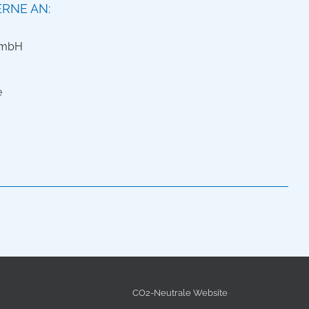
RNE AN:
e
CO2-Neutrale Website