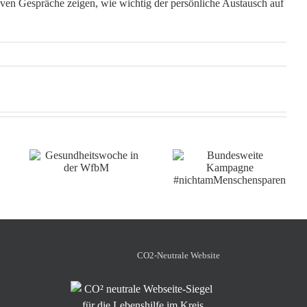
tiven Gespräche zeigen, wie wichtig der persönliche Austausch auf
Bundesweite
 in
Neuigkeiten aus dem
Kampagne
Hotel Bären in Rottweil
#nichtamMenschensparen
CO2-Neutrale Website