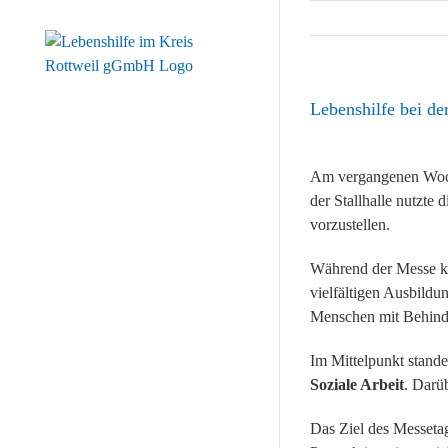
Zum
Inhalt
springen
Lebenshilfe bei de
Zeige
grösseres
Am vergangenen Woch
Bild
der Stallhalle nutzte 
vorzustellen.
Während der Messe ko
vielfältigen Ausbildu
Menschen mit Behind
Im Mittelpunkt stand
Soziale Arbeit
. Darü
Das Ziel des Messetag