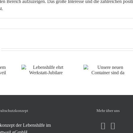
len Bereich aufzuzeigen. Das große Interesse und die zahlreichen posi
t.
e ehrt
Unsere neuen
Gesundheitswoche
ubilare
Container sind da
der WfbM
lt­schutz­konzept
Mehr über uns